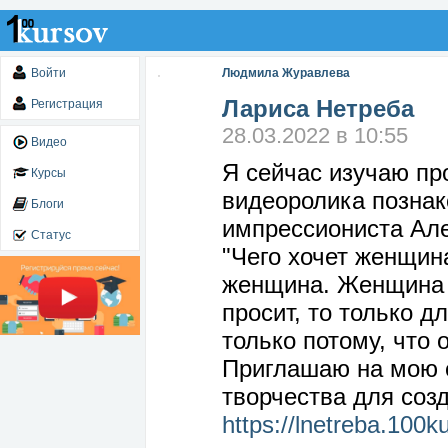
Войти
Людмила Журавлева
Лариса Нетреба
Регистрация
28.03.2022 в 10:55
Видео
Я сейчас изучаю пр
Курсы
видеоролика познак
Блоги
импрессиониста Але
Статус
"Чего хочет женщин
женщина. Женщина э
просит, то только дл
только потому, что
Приглашаю на мою с
творчества для соз
https://lnetreba.100k