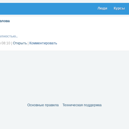
Люди
Курсы
влова
олностью..
в 08:10
|
Открыть
|
Комментировать
Основные правила
Техническая поддержка