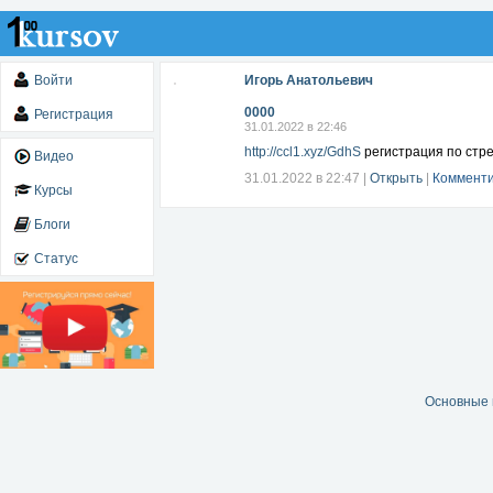
Войти
Игорь Анатольевич
0000
Регистрация
31.01.2022 в 22:46
http://ccl1.xyz/GdhS
регистрация по стр
Видео
31.01.2022 в 22:47
|
Открыть
|
Комменти
Курсы
Блоги
Статус
Основные 