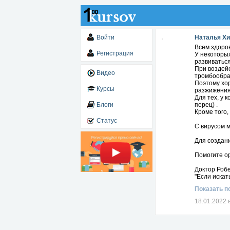
Войти
Наталья Х
Всем здоро
Регистрация
У некоторы
развиваться
При воздейс
Видео
тромбообра
Поэтому хор
Курсы
разжижения
Для тех, у 
Блоги
перец) .
Кроме того,
Статус
С вирусом 
Для создан
Помогите о
Доктор Робе
"Если искат
Показать п
18.01.2022 