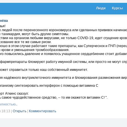
Люди
Курсы
инёва
вья!
х людей после перенесенного короновируса или сделанных прививок начинаю
 тахикардия, могут быть другие симптомы.
твии на организм любыми вирусами, не только COVID-19, идет сгущение крови
зование все те же самые риски.
ошо в этом случае работают такие препараты, как Суперчеснок и ПЧП (перец
 крови и уменьшения тромбообразования.
кого повысились давление и появилось учащенное сердцебиение стоит добави
 фармпрепараты блокируют работу имунной системы, или просто не могут спр
может справиться только наш собственный иммунитет.
ия надёжного внутриклеточного иммунитета и блокирования размножения вир
рганизму синтезировать интерферон с помощью витамина С
рт Аткинс сказал:
ь самое чудодейственное средство, -- то им окажется витамин С! ".
олностью..
в 18:13
|
Открыть
|
Комментировать