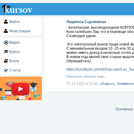
Войти
Людмила Садовничая
- Безопасная, высокодоходная КОРП
Регистрация
Консталейшен Лак, что в переводе об
Созвездие удачи.
Видео
Это электронный рынок труда новой ф
С минимальным входом 10 -25 или 30 
Курсы
можно иметь доход в несколько сотен 
В новом году меняй свое старое мышле
Блоги
Обращайтесь!
https://constluck.co/redir/reg-user/Lyu_Sa
Статус
Показать полностью..
27.12.2021 в 22:46
|
Открыть
|
Комменти
Основные 