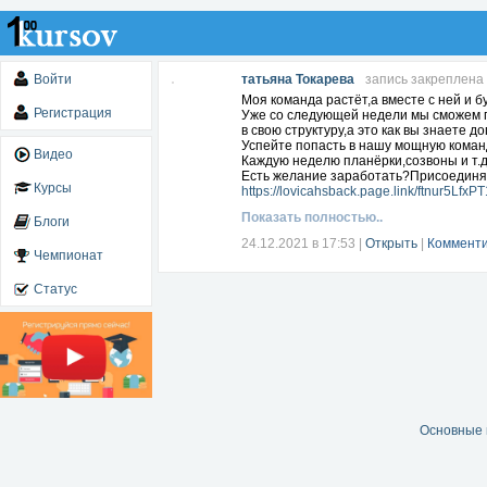
Войти
татьяна Токарева
запись закреплена
Моя команда растёт,а вместе с ней и 
Регистрация
Уже со следующей недели мы сможем п
в свою структуру,а это как вы знаете 
Успейте попасть в нашу мощную коман
Видео
Каждую неделю планёрки,созвоны и т.д
Есть желание заработать?Присоединя
Курсы
https://lovicahsback.page.link/ftnur5Lfx
Показать полностью..
Блоги
24.12.2021 в 17:53
|
Открыть
|
Комменти
Чемпионат
Статус
Основные 