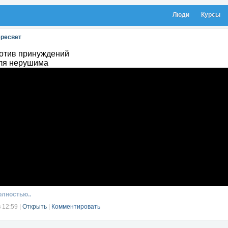
Люди
Курсы
ересвет
отив принуждений
ля нерушима
олностью..
в 12:59
|
Открыть
|
Комментировать