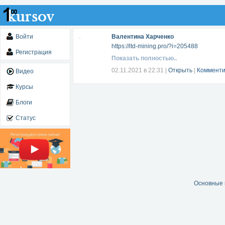
Войти
Валентина Харченко
https://ltd-mining.pro/?i=205488
Регистрация
Показать полностью..
02.11.2021 в 22:31
|
Открыть
|
Комменти
Видео
Курсы
Блоги
Статус
Основные 