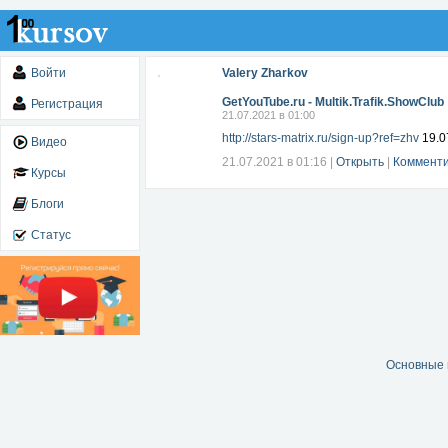
Войти
Valery Zharkov
GetYouTube.ru - Multik.Trafik.ShowClub
Регистрация
21.07.2021 в 01:00
http://stars-matrix.ru/sign-up?ref=zhv
19.0
Видео
21.07.2021 в 01:16
|
Открыть
|
Комменти
Курсы
Блоги
Статус
Основные 