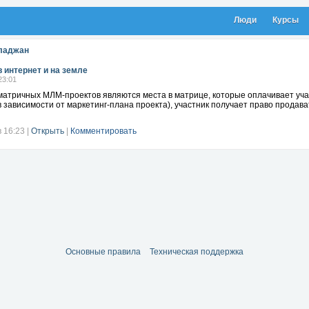
Люди
Курсы
ладжан
в интернет и на земле
23:01
атричных МЛМ-проектов являются места в матрице, которые оплачивает учас
в зависимости от маркетинг-плана проекта), участник получает право продав
в 16:23
|
Открыть
|
Комментировать
Основные правила
Техническая поддержка