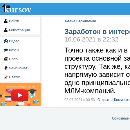
Войти
Алена Гаркавенко
Заработок в интер
Регистрация
16.06.2021 в 22:32
Видео
Точно также как и в
Курсы
проекта основной з
Блоги
структуру. Так же, 
Чемпионат
напрямую зависит о
Статус
одно принципиально
МЛМ-компаний.
03.07.2021 в 00:53
|
Открыть
|
Комменти
Основные 