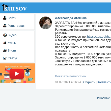
Войти
Александра Игошина
ЗАРАБАТЫВАЙ без вложений в легальн
Регистрация
Зарегистрированно 3 000 000 миллион
Регистрация бесплатно,сейчас тестир
рекламы
Видео
350 евро ежемесячно.
https://app.eeh
А так же за каждого приглашенного дру
Курсы
сколько и они.
Все подробности о рекламной компани
Блоги
пожелаете.
А так же Вы получите 1000 евро бонус
Зарегистрированно 9 000 000 миллион
Статус
Jaalifestyle и Eehhaaa это две разные
соглашение и подписали договор.
Показать полностью..
01.07.2021 в 16:24
|
Открыть
|
Комменти
Основные 