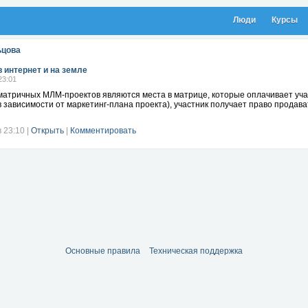
Люди
Курсы
ьцова
в интернет и на земле
23:01
атричных МЛМ-проектов являются места в матрице, которые оплачивает учас
в зависимости от маркетинг-плана проекта), участник получает право продав
в 23:10
|
Открыть
|
Комментировать
Основные правила
Техническая поддержка