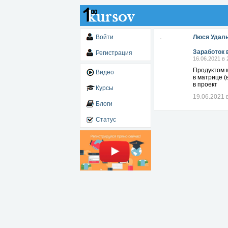
Войти
Люся Удал
Заработок 
Регистрация
16.06.2021 в 
Продуктом м
Видео
в матрице (
в проект
Курсы
19.06.2021 
Блоги
Статус