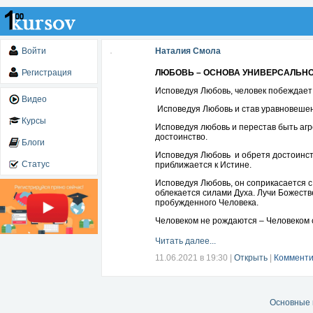
Войти
Наталия Смола
Регистрация
ЛЮБОВЬ – ОСНОВА УНИВЕРСАЛЬНО
Исповедуя Любовь, человек побеждает 
Видео
Исповедуя Любовь и став уравновешенн
Курсы
Исповедуя любовь и перестав быть агр
достоинство.
Блоги
Исповедуя Любовь и обретя достоинство
Статус
приближается к Истине.
Исповедуя Любовь, он соприкасается с
облекается силами Духа. Лучи Божеств
пробужденного Человека.
Человеком не рождаются – Человеком 
Читать далее...
11.06.2021 в 19:30
|
Открыть
|
Комменти
Основные 