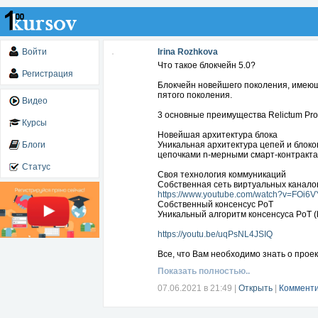
Войти
Irina Rozhkova
Что такое блокчейн 5.0?
Регистрация
Блокчейн новейшего поколения, имею
пятого поколения.
Видео
3 основные преимущества Relictum Pro
Курсы
Новейшая архитектура блока
Блоги
Уникальная архитектура цепей и блок
цепочками n-мерными смарт-контракта
Статус
Своя технология коммуникаций
Cобственная сеть виртуальных каналов 
https://www.youtube.com/watch?v=FOi6
Собственный консенсус PoT
Уникальный алгоритм консенсуса PoT (P
https://youtu.be/uqPsNL4JSIQ
Все, что Вам необходимо знать о проек
https://relictumlab.io/auth/registration?ref
Показать полностью..
07.06.2021 в 21:49
|
Открыть
|
Комменти