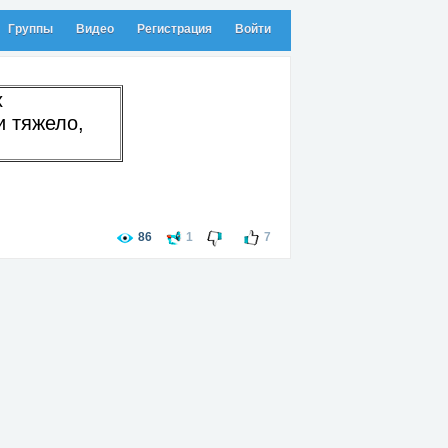
Группы
Видео
Регистрация
Войти
х
и тяжело,
86
1
7