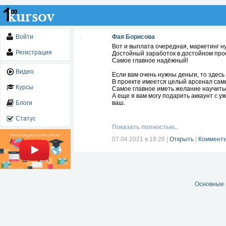
Войти
Фая Борисова
Вот и выплата очередная, маркетинг н
Регистрация
Достойный заработок в достойном про
Самое главное надёжный!
Видео
Если вам очень нужны деньги, то здес
В проекте имеется целый арсенал самы
Курсы
Самое главное иметь желание научитьс
А еще я вам могу подарить аккаунт с 
Блоги
ваш.
Статус
Показать полностью..
07.04.2021 в 18:26
|
Открыть
|
Комменти
Основные 