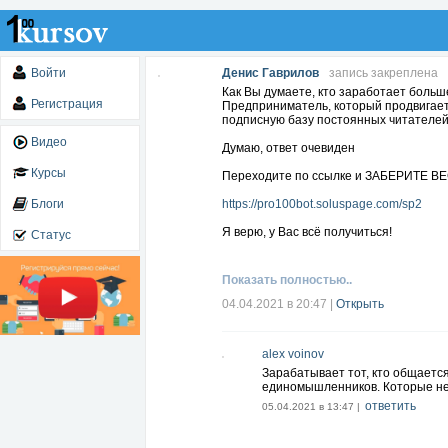
Войти
Денис Гаврилов
запись закреплена
Как Вы думаете, кто заработает больш
Регистрация
Предприниматель, который продвигает
подписную базу постоянных читателе
Видео
Думаю, ответ очевиден
Курсы
Переходите по ссылке и ЗАБЕРИТЕ 
Блоги
https://pro100bot.soluspage.com/sp2
Я верю, у Вас всё получиться!
Статус
Показать полностью..
04.04.2021 в 20:47
|
Открыть
alex voinov
Зарабатывает тот, кто общаетс
единомышленников. Которые не 
ответить
05.04.2021 в 13:47 |