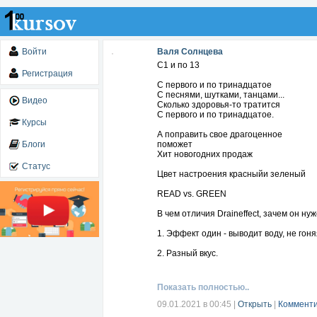
Войти
Валя Солнцева
С1 и по 13
Регистрация
С первого и по тринадцатое
С песнями, шутками, танцами...
Видео
Сколько здоровья-то тратится
С первого и по тринадцатое.
Курсы
А поправить свое драгоценное
Блоги
поможет
Хит новогодних продаж
Статус
Цвет настроения красныйи зеленый
READ vs. GREEN
В чем отличия Draineffect, зачем он 
1. Эффект один - выводит воду, не гон
2. Разный вкус.
Зелёный, как мохито.
Красный, как морс.
Показать полностью..
3. В составе Red
Бузина (экстракт и сок) активизирует
09.01.2021 в 00:45
|
Открыть
|
Комменти
Артишок стимулирует циркуляцию желч