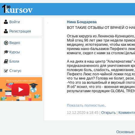
Войти
Нина Бондарева
ВОТ ТАКИЕ ОТЗЫВЫ ОТ ВРАЧЕЙ О НА
Регистрация
Отзыв хирурга из Ленинска-Кузнецкого
Мой отец 96 лет уже три недели прико
Видео
медицину, иглотерапию, чтобы как мож
приема нано-бальзамов Перфекто люкс 
Курсы
комнате, сидел с нами за столом.Целый
Блоги
А на днях в наш центр "Альтернатива"
предназначенного для уничтожения кр
головную боль, слабость, недомогание,
Статус
Пефекто Люкс пол-чайной ложки под яз
что ты мне дал? Голова не болит, рези
-Что это за волшебный и вкусный глоток
Я об" яснил, что это - военная медици
результатами продукции GLOBAL TR
Показать полностью..
12.12.2020 в 18:45
|
Открыть
|
Комменти
Основные 