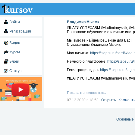
Войти
Владимир Мысмк
#ШАГИУСПЕХАВМ #vladimirmyssik, #vla
Регистрация
Пошаговое обучение и отличные инстру
Мы вместе найдем решение для Вас!
Видео
С уважением Владимир Мысик.
Курсы
Моя визитка:
https://stepsu.ru/card/wladi
Блоги
Немного о платформе:
https://stepsu.ru
Регистрация здесь
https://stepsu.ru/logi
Статус
#ШАГИУСПЕХАВМ #vladimirmyssik, #vla
Показать полностью..
07.12.2020 в 18:53
|
Открыть
|
Комменти
Основные 