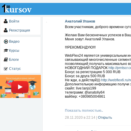
Войти
Анатолий Уланов
Всем участникам, доброго времени суто
Регистрация
Желаю Вам бесконечных успехов в Ваш
Меня зовут Анатолий Уланов.
Видео
!!!РЕКОМЕНДУЮ!!!
Курсы
WebFlex24 является универсальным и
Блоги
связывающий многочисленные сегменты
позволяющий получать максимально вз
НОВОГОДНИЙ ПОДАРОК
http://prntscr
Статус
Бонус за регистрацию 5 000 RUB
Бонус за друга 500 RUB
Не жди, а действуй)))
http://webflex6.ru/
Дополнительную информацию получи з
скайп: live:lanjs199
телеграмм: @anatoliy64
вайбер: +380985004861
Показать полностью..
28.11.2020 в 22:14
|
Открыть