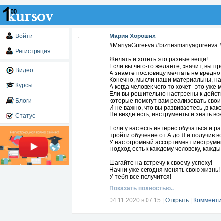
Войти
Мария Хороших
#MariyaGureeva #biznesmariyagureeva 
Регистрация
Желать и хотеть это разные вещи!
Если вы чего-то желаете, значит, вы п
Видео
А знаете пословицу мечтать не вредно,
Конечно, мысли наши материальны, наве
Курсы
А когда человек чего то хочет- это уже 
Ели вы решительно настроены к действ
Блоги
которые помогут вам реализовать свои
И не важно, что вы развиваетесь ,в как
Не везде есть, инструменты и знать вс
Статус
Если у вас есть интерес обучаться и р
пройти обучение от А до Я и получив 
У нас огромный ассортимент инструмен
Подход есть к каждому человеку, кажд
Шагайте на встречу к своему успеху!
Начни уже сегодня менять свою жизнь!
У тебя все получится!
Если есть желание обучаться, приход
Показать полностью..
У нас проходят регулярные обучения, 
04.11.2020 в 07:15
|
Открыть
|
Комменти
Наша цель именно научить людей!
Когда вы стремитесь к новизне и обуча
Начни уже сегодня менять свою жизнь!