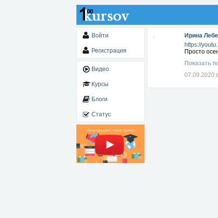
Войти
Ирина Леб
https://you
Регистрация
Просто осен
Показать п
Видео
07.09.2020 
Курсы
Блоги
Статус