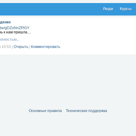
Люди
Курсы
еденко
tu.be/gDZoNnZPlGY
ь к нам пришла....
олностью..
в 10:53
|
Открыть
|
Комментировать
Основные правила
Техническая поддержка