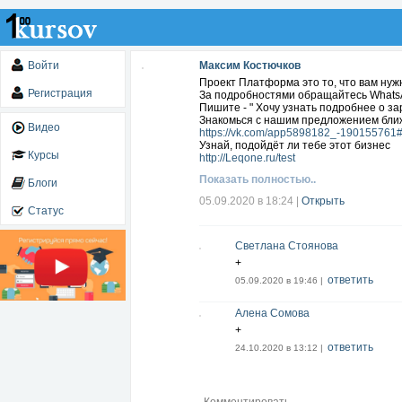
Войти
Максим Костючков
Проект Платформа это то, что вам нуж
Регистрация
За подробностями обращайтесь WhatsA
Пишите - " Хочу узнать подробнее о за
Знакомься с нашим предложением бли
Видео
https://vk.com/app5898182_-190155761
Узнай, подойдёт ли тебе этот бизнес
Курсы
http://Leqone.ru/test
Показать полностью..
Блоги
05.09.2020 в 18:24
|
Открыть
Статус
Светлана Стоянова
+
ответить
05.09.2020 в 19:46 |
Алена Сомова
+
ответить
24.10.2020 в 13:12 |