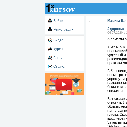
Войти
Марина Шл
Здоровье
Регистрация
04.07.2020 в 
А помогли с
Видео
У меня был 
Курсы
пневмонией 
чудесный и 
Блоги
рекомендова
практики ми
Статус
В больнице,
несмотря на
упрекнуть в
разрешения 
была темпер
снизилась т
Вот состав 
очистить 6 
убавить ого
нагнуться п
готова. Сра
вдох через 
Затем вытри
Эффект леч