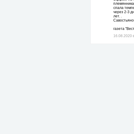
племянника,
спала темпе
через 2-3 д
лет. .
Савостьянов
газета "Вес
16.08.2020 