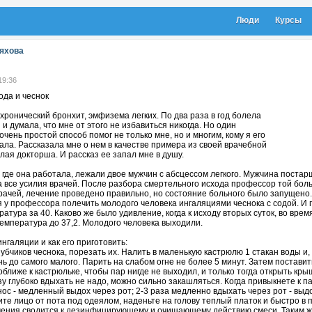
Люди
Курсы
яхова
19:36
ода и чеснок
хронический бронхит, эмфизема легких. По два раза в год болела
и думала, что мне от этого не избавиться никогда. Но один
очень простой способ помог не только мне, но и многим, кому я его
ла. Рассказала мне о нем в качестве примера из своей врачебной
лая докторша. И рассказ ее запал мне в душу.
 где она работала, лежали двое мужчин с абсцессом легкого. Мужчина постарш
 все усилия врачей. После разбора смертельного исхода профессор той больн
рачей, лечение проведено правильно, но состояние больного было запущено.
у профессора полечить молодого человека ингаляциями чеснока с содой. И п
атура за 40. Каково же было удивление, когда к исходу вторых суток, во вре
емпература до 37,2. Молодого человека выходили.
ингаляции и как его приготовить:
зубчиков чеснока, порезать их. Налить в маленькую кастрюлю 1 стакан воды и, 
нь до самого малого. Парить на слабом огне не более 5 минут. Затем поставит
оближе к кастрюльке, чтобы пар нигде не выходил, и только тогда открыть кры
зу глубоко вдыхать не надо, можно сильно закашляться. Когда привыкнете к 
нос - медленный выдох через рот; 2-3 раза медленно вдыхать через рот - выд
те лицо от пота под одеялом, наденьте на голову теплый платок и быстро в 
ения сводится к дезинфицирующему и очищающему действию смеси. Таким же