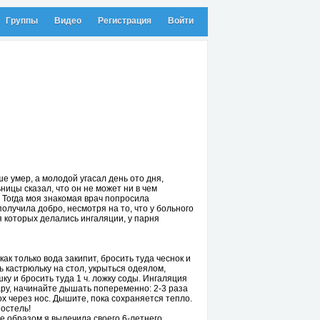
Группы
Видео
Регистрация
Войти
е умер, а молодой угасал день ото дня,
ицы сказал, что он не может ни в чем
 Тогда моя знакомая врач попросила
олучила добро, несмотря на то, что у больного
мя которых делались ингаляции, у парня
как только вода закипит, бросить туда чеснок и
ь кастрюльку на стол, укрыться одеялом,
шку и бросить туда 1 ч. ложку соды. Ингаляция
пару, начинайте дышать попеременно: 2-3 раза
ох через нос. Дышите, пока сохраняется тепло.
постель!
 образом я вылечила своего 6-летнего