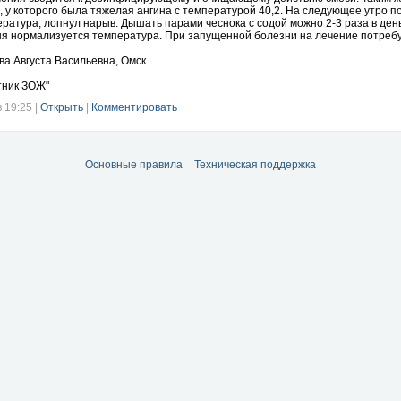
 у которого была тяжелая ангина с температурой 40,2. На следующее утро по
ратура, лопнул нарыв. Дышать парами чеснока с содой можно 2-3 раза в ден
ня нормализуется температура. При запущенной болезни на лечение потребуе
а Августа Васильевна, Омск
тник ЗОЖ"
в 19:25
|
Открыть
|
Комментировать
Основные правила
Техническая поддержка