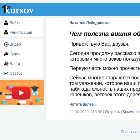
Войти
Наталья Лебединская
Регистрация
Чем полезна вишня об
Приветствую Вас, друзья.
Видео
Сегодня продолжу рассказ о 
Курсы
которыми много веков пользу
Блоги
Первую часть можно прочест
Статус
Сейчас многие стараются пос
том уважении, которое наши 
наблюдательность наших предк
корешков, веточек этого дере
Читать далее...
29.06.2020 в 13:08
|
Открыть
|
Комменти
Основные 