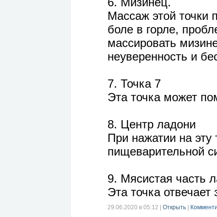
6. Мизинец.
Массаж этой точки п
боле в горле, проб
массировать мизине
неуверенность и бе
7. Точка 7
Эта точка может по
8. Центр ладони
При нажатии на эту
пищеварительной си
9. Мясистая часть л
Эта точка отвечает 
29.06.2020 в 05:12
|
Открыть
|
Комменти