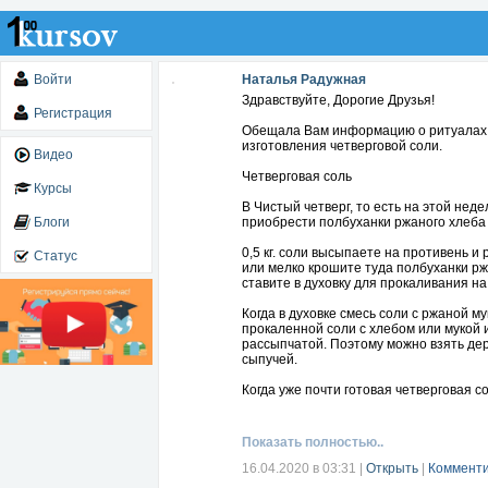
Войти
Наталья Радужная
Здравствуйте, Дорогие Друзья!
Регистрация
Обещала Вам информацию о ритуалах э
изготовления четверговой соли.
Видео
Четверговая соль
Курсы
В Чистый четверг, то есть на этой нед
Блоги
приобрести полбуханки ржаного хлеба 
0,5 кг. соли высыпаете на противень и
Статус
или мелко крошите туда полбуханки рж
ставите в духовку для прокаливания н
Когда в духовке смесь соли с ржаной м
прокаленной соли с хлебом или мукой 
рассыпчатой. Поэтому можно взять дере
сыпучей.
Когда уже почти готовая четверговая с
чтобы провести над ней особый ритуа
Ставите эту емкость с солью на стол и 
Показать полностью..
церковные свечи и зажжете их, вам нуж
молитву "Символ веры" ("Верую").
16.04.2020 в 03:31
|
Открыть
|
Комменти