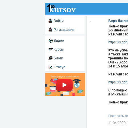
Войти
Вера Данч
Только прак
Регистрация
2-х дневный
Разбуди св
Видео
https://is.gd
Курсы
Кто не успе
а также зак
Блоги
тренинга по
Очень Хоро
14 и 15 апр
Статус
Разбуди св
https://is.gd
С помощью 
в ближайшие
Только прак
- Прибыльн
- Как выдел
Показать п
- Новые тай
- Как набра
11.04.2020 
- Как быстр