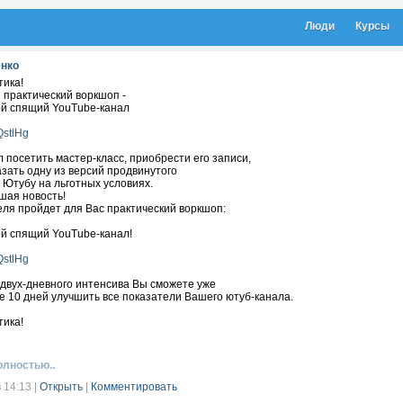
Люди
Курсы
енко
тика!
 практический воркшоп -
ой спящий YouTube-канал
/QstlHg
л посетить мастер-класс, приобрести его записи,
азать одну из версий продвинутого
 Ютубу на льготных условиях.
шая новость!
еля пройдет для Вас практический воркшоп:
ой спящий YouTube-канал!
/QstlHg
двух-дневного интенсива Вы сможете уже
 10 дней улучшить все показатели Вашего ютуб-канала.
тика!
ая концепция для Вашего канала.
иться среди конкурентов.
олностью..
ны в Аналитике трафика видео.
ть много подписчиков.
в 14:13
|
Открыть
|
Комментировать
о включить монетизацию.