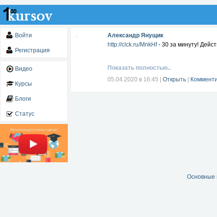
Войти
Александр Янущик
http://clck.ru/MnkHf
- 30 за минуту! Дейс
Регистрация
Показать полностью..
Видео
05.04.2020 в 16:45
|
Открыть
|
Комменти
Курсы
Блоги
Статус
Основные 