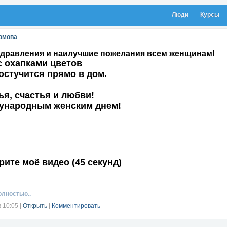
Люди
Курсы
омова
дравления и наилучшие пожелания всем женщинам!
с охапками цветов
остучится прямо в дом.
я, счастья и любви!
ународным женским днем!
ите моё видео (45 секунд)
олностью..
в 10:05
|
Открыть
|
Комментировать