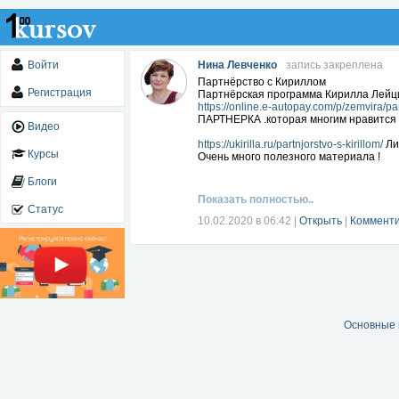
Войти
Нина Левченко
запись закреплена
Партнёрство с Кириллом
Регистрация
Партнёрская программа Кирилла Лейц
https://online.e-autopay.com/p/zemvira/pa
ПАРТНЕРКА .которая многим нравится 
Видео
https://ukirilla.ru/partnjorstvo-s-kirillom/
Ли
Курсы
Очень много полезного материала !
Блоги
Показать полностью..
Статус
10.02.2020 в 06:42
|
Открыть
|
Комменти
Основные 