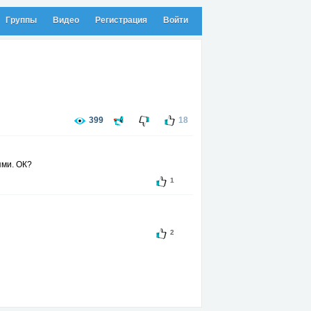
Группы
Видео
Регистрация
Войти
399
18
ями. ОК?
1
2