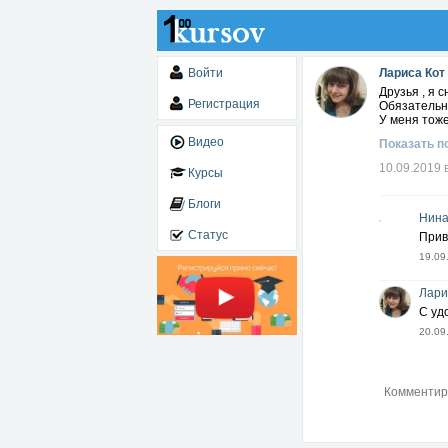
Войти
Лариса Кот
Друзья , я с
Регистрация
Обязательн
У меня тоже
Видео
Показать п
10.09.2019 
Курсы
Блоги
Нина
Статус
Прив
19.09
Лари
С уд
20.09