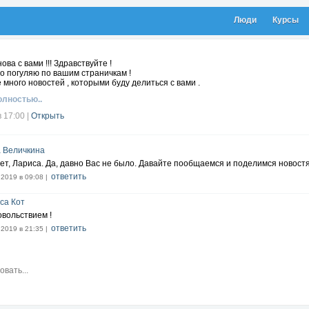
Люди
Курсы
нова с вами !!! Здравствуйте !
о погуляю по вашим страничкам !
 много новостей , которыми буду делиться с вами .
олностью..
в 17:00
|
Открыть
 Величкина
ет, Лариса. Да, давно Вас не было. Давайте пообщаемся и поделимся новост
ответить
.2019 в 09:08 |
са Кот
овольствием !
ответить
.2019 в 21:35 |