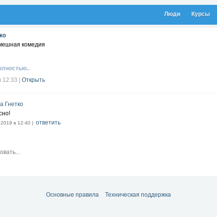
Люди
Курсы
ко
мешная комедия
олностью..
в 12:33
|
Открыть
а Гнетко
сно!
ответить
.2019 в 12:40 |
Основные правила
Техническая поддержка