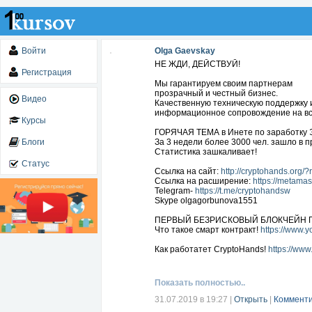
Войти
Olga Gaevskay
НЕ ЖДИ, ДЕЙСТВУЙ!
Регистрация
Мы гарантируем своим партнерам
прозрачный и честный бизнес.
Видео
Качественную техническую поддержку 
информационное сопровождение на вс
Курсы
ГОРЯЧАЯ ТЕМА в Инете по заработку
Блоги
За 3 недели более 3000 чел. зашло в п
Статистика зашкаливает!
Статус
Ссылка на сайт:
http://cryptohands.org/?
Ссылка на расширение:
https://metamas
Telegram-
https://t.me/cryptohandsw
Skype olgagorbunova1551
ПЕРВЫЙ БЕЗРИСКОВЫЙ БЛОКЧЕЙН ПРО
Что такое смарт контракт!
https://www
Как работатет CryptoHands!
https://ww
Регистрация в CryptoHands от А до Я.
h
Показать полностью..
Как установить METAMASK кошелек дл
31.07.2019 в 19:27
|
Открыть
|
Комменти