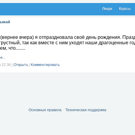
Люди
Курсы
Рыжай
(вернее вчера) я отпраздновала своё день рождения. Праз
грустный, так как вместе с ним уходят наши драгоценные го
м, что........
е...
в 22:36
|
Открыть
|
Комментировать
Основные правила
Техническая поддержка