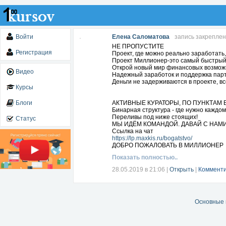
Войти
Елена Саломатова
запись закрепле
НЕ ПРОПУСТИТЕ
Регистрация
Проект, где можно реально заработать, 
Проект Миллионер-это самый быстрый с
Открой новый мир финансовых возмож
Видео
Надежный заработок и поддержка партн
Деньги не задерживаются в проекте, вс
Курсы
Блоги
АКТИВНЫЕ КУРАТОРЫ, ПО ПУНКТАМ
Бинарная структура - где нужно каждом
Переливы под ниже стоящих!
Статус
МЫ ИДЁМ КОМАНДОЙ. ДАВАЙ С НАМ
Ссылка на чат
https://lp.maxkis.ru/bogatstvo/
ДОБРО ПОЖАЛОВАТЬ В МИЛЛИОНЕР
Показать полностью..
28.05.2019 в 21:06
|
Открыть
|
Комменти
Основные 