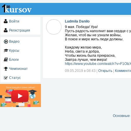
Войти
Ludmila Danilo
9 мая. Победа! Ура!
Регистрация
Пусть радость наполнит вам сердце с у
Желаю, чтоб вы не узнали войны,
В покое и мире жить люди должны.
Видео
Каждому желаю мира,
Курсы
Неба, света и добра,
Чтобы жизнь была прекрасна,
Блоги
Завтра лучше, чем вчера!
https://www.youtube.com/watch?v=F1Ot
Чемпионат
09.05.2019 в 08:43
|
Открыть
|
Комменти
Статус
Основные 