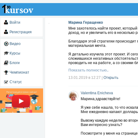
Войти
Марина Геращенко
Мне захотелось найти проект, который
Регистрация
доход, но и увеличить его в несколько 
Благодаря этой стратегии происходит 
Видео
материальная мечта.
Курсы
Я детально изучила этот проект. И сег
сложившихся негативных обстоятельст
Блоги
проводить не на работе, а со своими 
Показать полностью..
Чемпионат
13.01.2019 в 12:27
|
Открыть
Статус
Valentina Enicheva
Марина,здравствуйте!
Я уже себе нашла, то что искала
Мне ежедневно капают доллары
Вывожу каждую неделю во втор
Вам интересно узнать?
Посмотрите у меня на странице