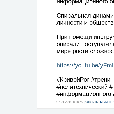
информационного о
Спиральная динамик
личности и обществ
При помощи инструм
описали поступател
мере роста сложнос
https://youtu.be/yFm
#КривойРог #тренин
#политехнический #
#информационного 
07.01.2019 в 18:50
|
Открыть
|
Комменти