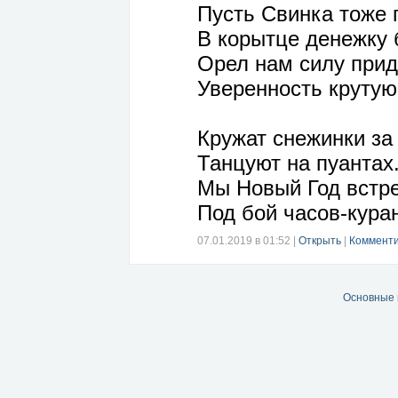
Пусть Свинка тоже 
В корытце денежку
Орел нам силу прид
Уверенность крутую
Кружат снежинки за
Танцуют на пуантах
Мы Новый Год встр
Под бой часов-кура
07.01.2019 в 01:52
|
Открыть
|
Комменти
Основные 