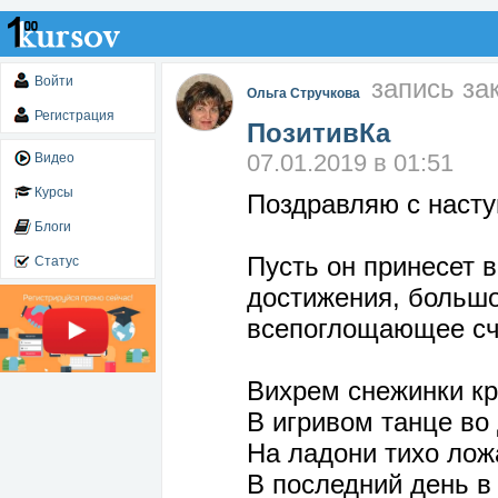
Войти
запись за
Ольга Стручкова
Регистрация
ПозитивКа
07.01.2019 в 01:51
Видео
Курсы
Поздравляю с насту
Блоги
Пусть он принесет 
Статус
достижения, большо
всепоглощающее сч
Вихрем снежинки к
В игривом танце во
На ладони тихо лож
В последний день в