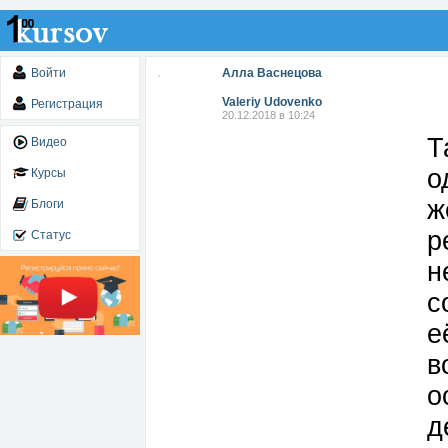
Войти
Алла Васнецова
Valeriy Udovenko
Регистрация
20.12.2018 в 10:24
Т
Видео
о
Курсы
ж
Блоги
р
Статус
н
с
е
в
о
д