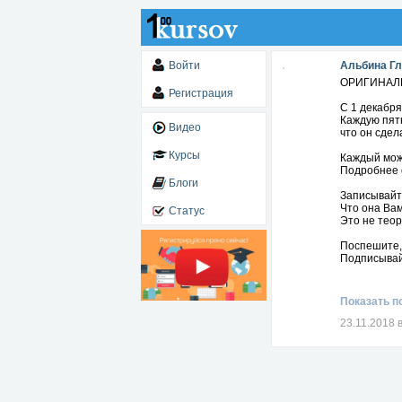
Войти
Альбина Г
ОРИГИНАЛ
Регистрация
С 1 декабр
Каждую пятн
Видео
что он сдел
Курсы
Каждый може
Подробнее 
Блоги
Записывайте
Что она Вам
Статус
Это не теор
Поспешите,
Подписывай
Показать п
23.11.2018 