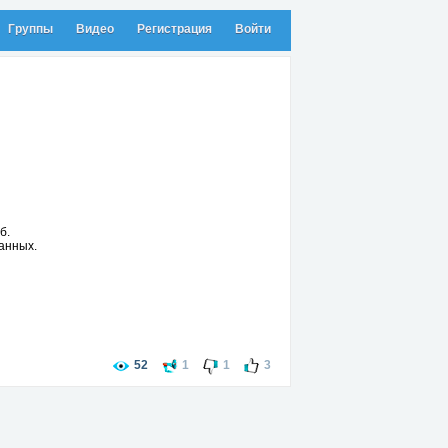
Группы
Видео
Регистрация
Войти
б.
анных.
52
1
1
3