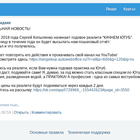
Люди
Курсы
ладких
ЬНАЯ НОВОСТЬ!
я 2018 года Сергей Копыленко начинает годовое реалити "КАЧНЕМ ЮТУБ".
ицу в течение года он будет высылать нам пошаговый отчёт:
ал и что получилось.
т повторять его действия и прокачивать свой канал на YouTube/
смотрите здесь:
https://sergeikop.autoweboffice.ru/?r=af&p=600&g=120&lg=ru
сь на реалити, если Вам нужна годовая практика на Ютуб.
 даст, подумайте сами! Я, думаю, за год можно стать классным спецом по Юту
ия, разведенная водой, а ПРАКТИКА! А профессия - одна из самых востребов
 цены на реалити будут подниматься через каждые 2 дня.
тесь на рассылку:
https://vk.com/app5728966_-155442623#page_id=3550
олностью..
в 06:59
|
Открыть
|
Комментировать
Основные правила
Техническая поддержка