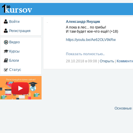
Войти
Александр Янущик
А пока в лес... по грибы!
Регистрация
И там будет кое-что ещё! (+18)
https://youtu.be/Ae62OLV9kRw
Видео
Курсы
Показать полностью..
Блоги
28.10.2018 в 09:08
|
Открыть
|
Комменти
Статус
Основные 