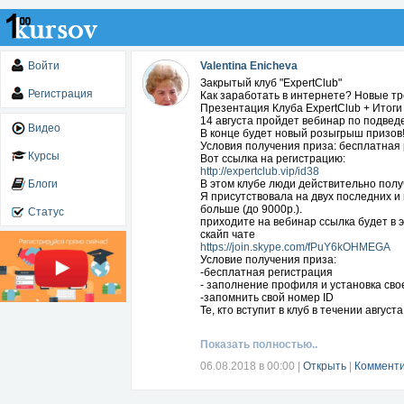
Войти
Valentina Enicheva
Закрытый клуб "ExpertClub"
Регистрация
Как заработать в интернете? Новые тр
Презентация Клуба ExpertClub + Итог
14 августа пройдет вебинар по подвед
Видео
В конце будет новый розыгрыш призов
Условия получения приза: бесплатная 
Курсы
Вот ссылка на регистрацию:
http://expertclub.vip/id38
Блоги
В этом клубе люди действительно полу
Я присутствовала на двух последних и п
больше (до 9000р.).
Статус
приходите на вебинар ссылка будет в 
скайп чате
https://join.skype.com/fPuY6kOHMEGA
Условие получения приза:
-бесплатная регистрация
- заполнение профиля и установка сво
-запомнить свой номер ID
Те, кто вступит в клуб в течении авгус
Можете посмотреть запись последнего 
Показать полностью..
https://youtu.be/JZkcPs3DOrk
Для тех, кто станет VIP имеется мног
06.08.2018 в 00:00
|
Открыть
|
Комменти
что-то не то (виснет, долго загружаетс
нормальное состояние. Это уже внедр
И это еще не все! Приходите на вебина