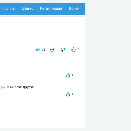
Группы
Видео
Регистрация
Войти
52
7
1
ии, и многое другое
1