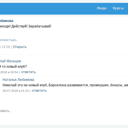
Люди
Курсы
юбимова
иходи! Действуй! Зарабатывай!
олностью..
в 14:06
|
Открыть
лай Мальцев
й то новый клуб?
ответить
.2018 в 19:54 |
Наталья Любимова
Николай это не новый клуб, Барселона развивается, промоушин, бонусы, акц
ответить
29.07.2018 в 21:22 |