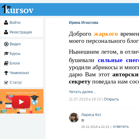
Войти
Ирина Игнатова
Регистрация
Доброго
жаркого
времен
моего персонального блог
Видео
Нынешним летом, в отличи
Курсы
бушевали
сильные снег
Блоги
уродили абрикосы и многи
Чемпионат
дарю Вам этот
авторск
секрету
поведала нам сосе
Статус
Читать далее...
11.07.2018 в 18:10
|
Открыть
Лариса Кот
!!!
ответить
26.11.2018 в 22:21 |