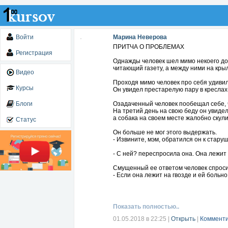
Войти
Марина Неверова
ПРИТЧА О ПРОБЛЕМАХ
Регистрация
Однажды человек шел мимо некоего дома
читающий газету, а между ними на крыл
Видео
Проходя мимо человек про себя удивил
Курсы
Он увидел престарелую пару в креслах
Блоги
Озадаченный человек пообещал себе, чт
На третий день на свою беду он увидел 
а собака на своем месте жалобно скули
Статус
Он больше не мог этого выдержать.
- Извините, мэм, обратился он к стару
- С ней? переспросила она. Она лежит 
Смущенный ее ответом человек спроси
- Если она лежит на гвозде и ей больн
Старушка улыбнулась и сказала приве
- Значит, голубчик, ей больно настолько
Показать полностью..
P.S.
В этом есть правда, мы часто ноем о то
01.05.2018 в 22:25
|
Открыть
|
Комменти
но при этом кроме нашего нытья мы нич