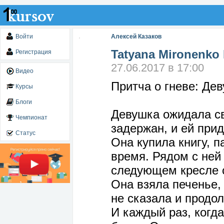
Войти
Алексей Казаков
Tatyana Mironenko 
Регистрация
27.06.2017 в 17:00
Видео
Притча о гневе: Дев
Курсы
Блоги
Девушка ожидала св
Чемпионат
задержан, и ей прид
Статус
Она купила книгу, п
время. Рядом с ней 
следующем кресле с
Она взяла печенье, 
не сказала и продо
И каждый раз, когд