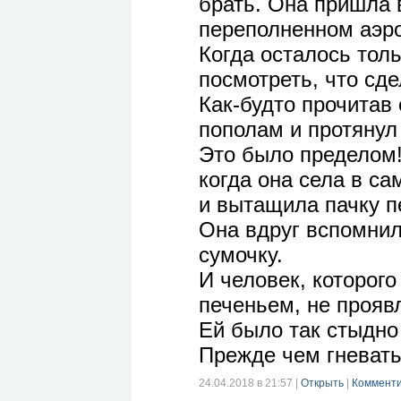
брать. Она пришла 
переполненном аэро
Когда осталось тол
посмотреть, что сде
Как-будто прочитав
пополам и протянул 
Это было пределом!
когда она села в са
и вытащила пачку п
Она вдруг вспомнил
сумочку.
И человек, которого
печеньем, не проявл
Ей было так стыдно
Прежде чем гневать
24.04.2018 в 21:57
|
Открыть
|
Комменти